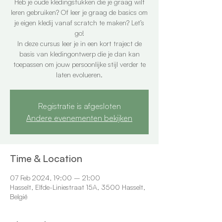
Heb je oude kledingstukken die je graag wilt
leren gebruiken? Of leer je graag de basics om
je eigen kledij vanaf scratch te maken? Let’s
go!
In deze cursus leer je in een kort traject de
basis van kledingontwerp die je dan kan
toepassen om jouw persoonlijke stijl verder te
laten evolueren.
Registratie is afgesloten
Andere evenementen bekijken
Time & Location
07 Feb 2024, 19:00 – 21:00
Hasselt, Elfde-Liniestraat 15A, 3500 Hasselt,
België