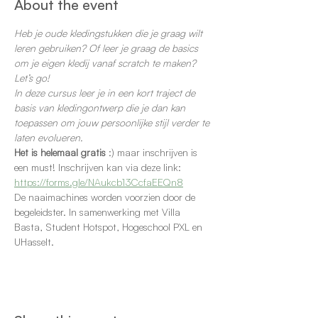
About the event
Heb je oude kledingstukken die je graag wilt 
leren gebruiken? Of leer je graag de basics 
om je eigen kledij vanaf scratch te maken? 
Let’s go!
In deze cursus leer je in een kort traject de 
basis van kledingontwerp die je dan kan 
toepassen om jouw persoonlijke stijl verder te 
laten evolueren.
Het is helemaal gratis
 :) maar inschrijven is 
een must! Inschrijven kan via deze link: 
https://forms.gle/NAukcb13CcfaEEQn8
De naaimachines worden voorzien door de 
begeleidster. In samenwerking met Villa 
Basta, Student Hotspot, Hogeschool PXL en 
UHasselt.