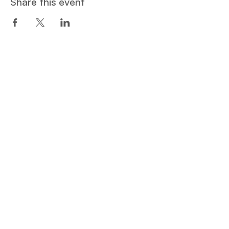
Share this event
Een project van:
Privacy and Cookie Policy
© Student Hotspot ​
Elfde-Liniestraat 15a
3500 Hasselt