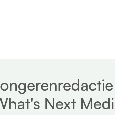
s
Calendar
News
About
jongerenredactie
What's Next Medi