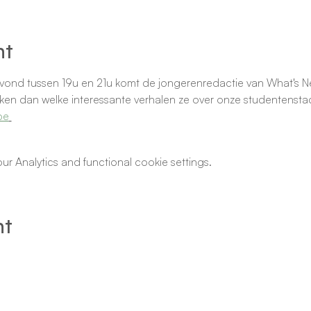
nt
vond tussen 19u en 21u komt de jongerenredactie van What's N
ken dan welke interessante verhalen ze over onze studentensta
be
 Analytics and functional cookie settings.
nt