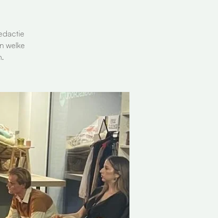
edactie
n welke