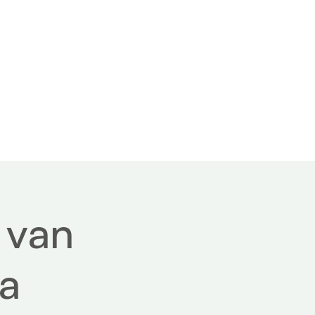
 us
Contact
 van
a