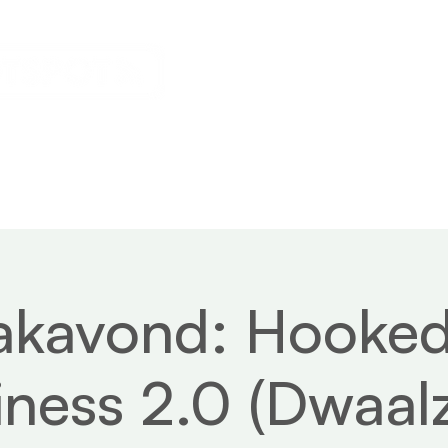
s
Calendar
News
About
akavond: Hooked
iness 2.0 (Dwaalz