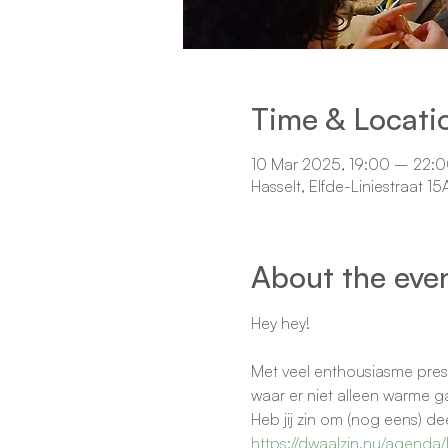
Time & Locati
10 Mar 2025, 19:00 – 22:
Hasselt, Elfde-Liniestraat 1
About the eve
Hey hey!
Met veel enthousiasme pres
waar er niet alleen warme 
Heb jij zin om (nog eens) dee
https://dwaalzin.nu/agend