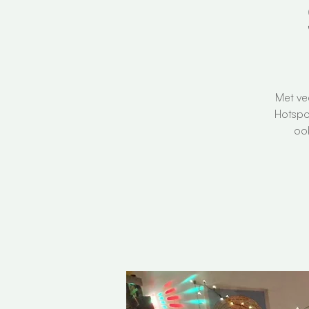
Met ve
Hotspo
ook