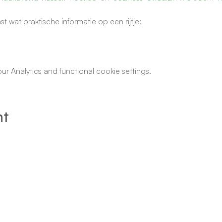
t wat praktische informatie op een rijtje:
 Analytics and functional cookie settings.
nt
© Student Hotspot ​
Elfde-Liniestraat 15a