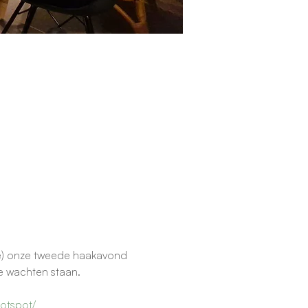
le) onze tweede haakavond 
e wachten staan.
otspot/