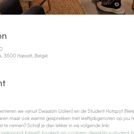
on
00
5A, 3500 Hasselt, België
nt
enteren we vanuit Dwaalzin (Jolien) en de Student Hotspot (Ne
garen maar ook warme gesprekken met leeftijdsgenoten op jou t
l te nemen? Schrijf je dan lekker in via volgende link: 
a/haakavond-hasselt-hooked-on-coziness-dwaalzin-x-student-h