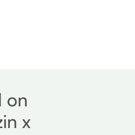
 us
Contact
 on
in x