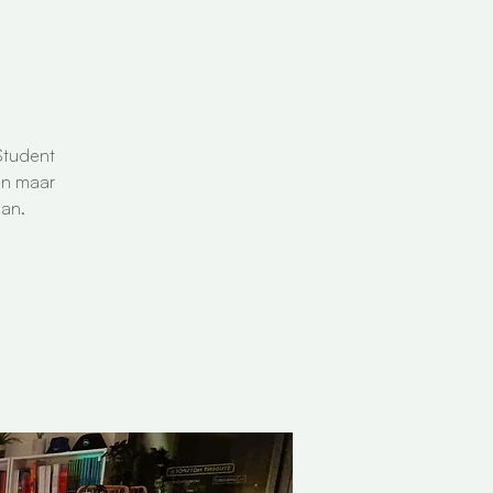
)
Student
en maar
aan.