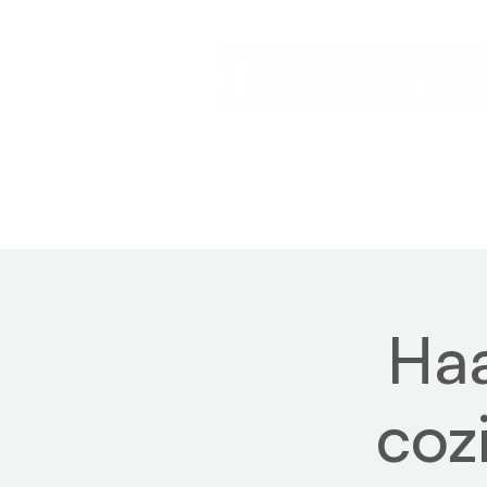
Home
Service
Ha
coz