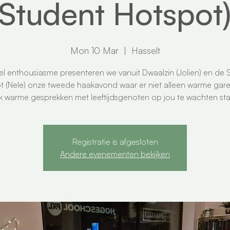
Student Hotspot
Mon 10 Mar
  |  
Hasselt
el enthousiasme presenteren we vanuit Dwaalzin (Jolien) en de 
t (Nele) onze tweede haakavond waar er niet alleen warme gar
 warme gesprekken met leeftijdsgenoten op jou te wachten st
Registratie is afgesloten
Andere evenementen bekijken