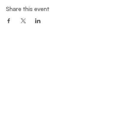
Share this event
Een project van:
Privacy and Cookie Policy
© Student Hotspot ​
Elfde-Liniestraat 15a
3500 Hasselt