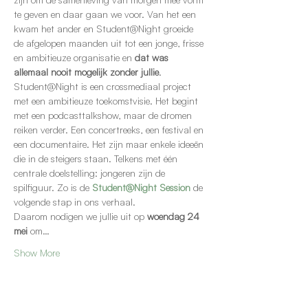
te geven en daar gaan we voor. Van het een 
kwam het ander en Student@Night groeide 
de afgelopen maanden uit tot een jonge, frisse 
en ambitieuze organisatie en 
dat was 
allemaal nooit mogelijk zonder jullie
.
Student@Night is een crossmediaal project 
met een ambitieuze toekomstvisie. Het begint 
met een podcasttalkshow, maar de dromen 
reiken verder. Een concertreeks, een festival en 
een documentaire. Het zijn maar enkele ideeën 
die in de steigers staan. Telkens met één 
centrale doelstelling: jongeren zijn de 
spilfiguur. Zo is de
Student@Night Session
de 
volgende stap in ons verhaal.
Daarom nodigen we jullie uit op 
woendag 24 
mei 
om…
Show More