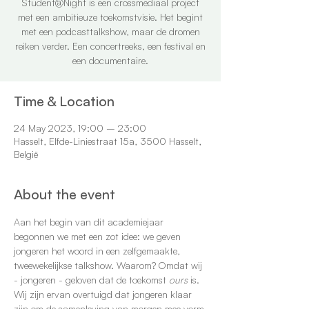
Student@Night is een crossmediaal project
met een ambitieuze toekomstvisie. Het begint
met een podcasttalkshow, maar de dromen
reiken verder. Een concertreeks, een festival en
een documentaire.
Time & Location
24 May 2023, 19:00 – 23:00
Hasselt, Elfde-Liniestraat 15a, 3500 Hasselt,
België
About the event
Aan het begin van dit academiejaar 
begonnen we met een zot idee: we geven 
jongeren het woord in een zelfgemaakte, 
tweewekelijkse talkshow. Waarom? Omdat wij 
- jongeren - geloven dat de toekomst 
ours
 is. 
Wij zijn ervan overtuigd dat jongeren klaar 
zijn om de samenleving van morgen mee vorm 