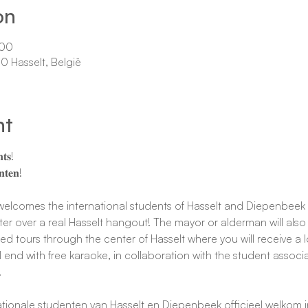
on
:00
0 Hasselt, België
nt
𝐭𝐬!

𝐧𝐭𝐞𝐧!
ly welcomes the international students of Hasselt and Diepenbeek 
r over a real Hasselt hangout! The mayor or alderman will also 
ed tours through the center of Hasselt where you will receive a lo
l end with free karaoke, in collaboration with the student associa
.
ationale studenten van Hasselt en Diepenbeek officieel welkom i