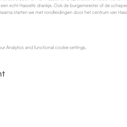
j een echt Hasselts drankje. Ook de burgemeester of de schepen
 Daarna starten we met rondleidingen door het centrum van Hasse
 Analytics and functional cookie settings.
nt
© Student Hotspot ​