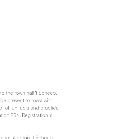
to the town hall 't Scheep. 
be present to toast with 
t of fun facts and practical 
tion ESN. Registration is 
n het stadhuis ’t Scheep. 