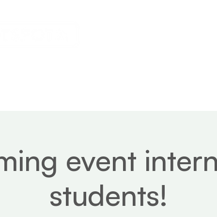
s
Calendar
News
About
ing event intern
students!