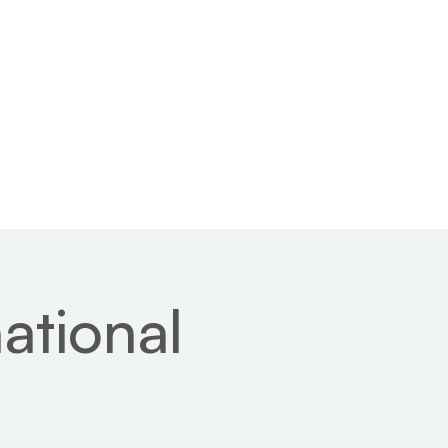
 us
Contact
ational