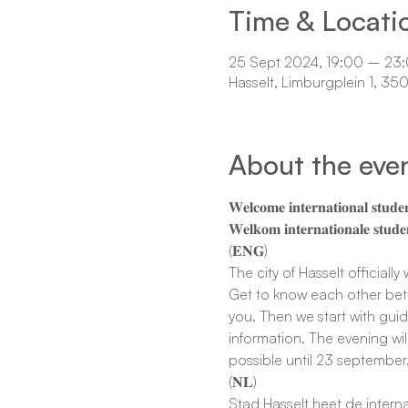
Time & Locati
25 Sept 2024, 19:00 – 23
Hasselt, Limburgplein 1, 350
About the eve
𝐖𝐞𝐥𝐜𝐨𝐦𝐞 𝐢𝐧𝐭𝐞𝐫𝐧𝐚𝐭𝐢𝐨𝐧𝐚𝐥 𝐬𝐭𝐮𝐝𝐞𝐧
𝐖𝐞𝐥𝐤𝐨𝐦 𝐢𝐧𝐭𝐞𝐫𝐧𝐚𝐭𝐢𝐨𝐧𝐚𝐥𝐞 𝐬𝐭𝐮𝐝𝐞
(𝐄𝐍𝐆)
The city of Hasselt official
Get to know each other bette
you. Then we start with guid
information. The evening wil
possible until 23 september
(𝐍𝐋)
Stad Hasselt heet de intern