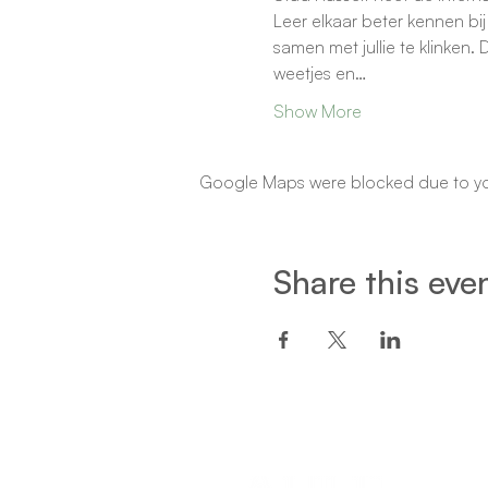
Leer elkaar beter kennen bi
samen met jullie te klinken.
weetjes en…
Show More
Google Maps were blocked due to your
Share this eve
Een project van: