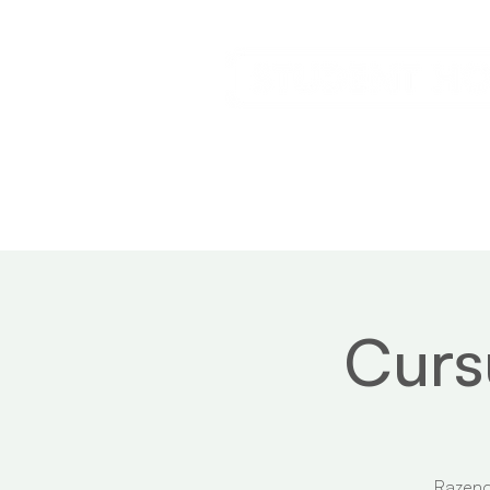
Aanbod
Curs
Razends