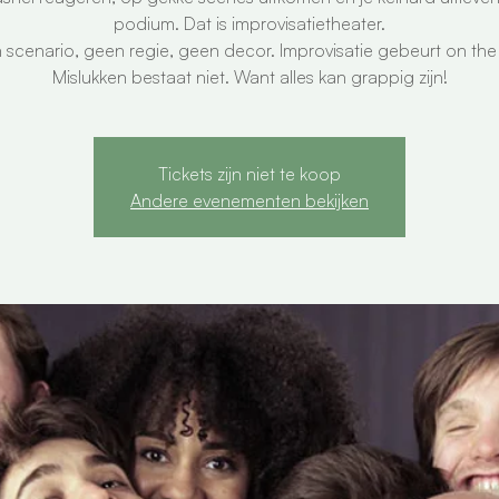
podium. Dat is improvisatietheater.
scenario, geen regie, geen decor. Improvisatie gebeurt on the
Mislukken bestaat niet. Want alles kan grappig zijn!
Tickets zijn niet te koop
Andere evenementen bekijken