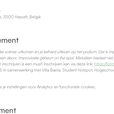
0
5A, 3500 Hasselt, België
ement
 scènes uitkomen en je keihard uitleven op het podium. Dat is impr
en decor. Improvisatie gebeurt on the spot. Mislukken bestaat niet. 
 inschrijven is een must! Inschrijven kan via deze link: 
https://fo
. In samenwerking met Villa Basta, Student Hotspot, Hogeschoo
e instellingen voor Analytics en functionele cookies.
ement