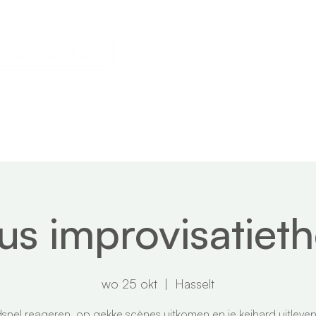
Events
Nieuws
Over ons
us improvisatieth
wo 25 okt
  |  
Hasselt
nel reageren, op gekke scènes uitkomen en je keihard uitleve