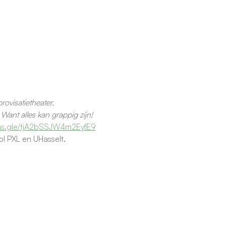
ovisatietheater.
Want alles kan grappig zijn!
rms.gle/tjA2bSSJW4m2EyfE9
l PXL en UHasselt.