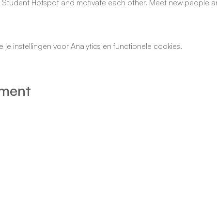
 Student Hotspot and motivate each other. Meet new people a
e instellingen voor Analytics en functionele cookies.
ement
© Student Hotspot ​
Elfde-Liniestraat 15a
3500 Hasselt