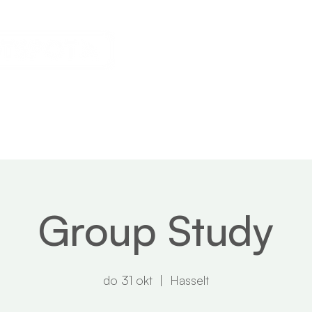
Events
Nieuws
Over ons
Group Study
do 31 okt
  |  
Hasselt