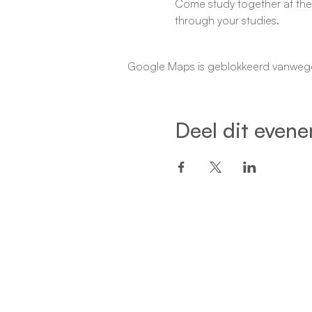
Come study together at the
through your studies.
Google Maps is geblokkeerd vanwege j
Deel dit even
Een project van: