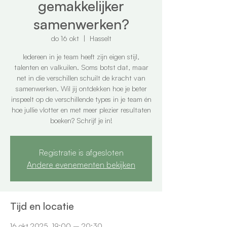
gemakkelijker
samenwerken?
do 16 okt
  |  
Hasselt
Iedereen in je team heeft zijn eigen stijl,
talenten en valkuilen. Soms botst dat, maar
net in die verschillen schuilt de kracht van
samenwerken. Wil jij ontdekken hoe je beter
inspeelt op de verschillende types in je team én
hoe jullie vlotter en met meer plezier resultaten
boeken? Schrijf je in!
Registratie is afgesloten
Andere evenementen bekijken
Tijd en locatie
16 okt 2025, 19:00 – 20:30