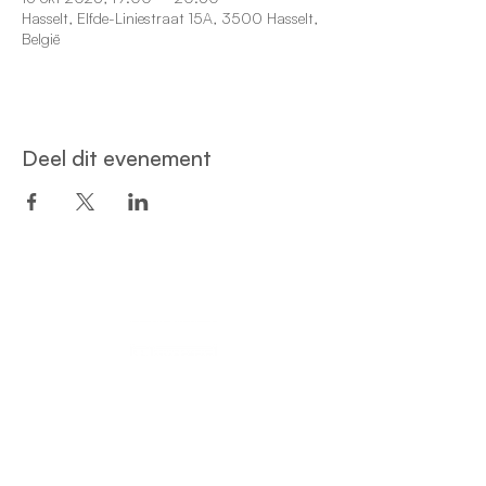
Hasselt, Elfde-Liniestraat 15A, 3500 Hasselt,
België
Deel dit evenement
Een project van:
Privacy- en cookiebeleid