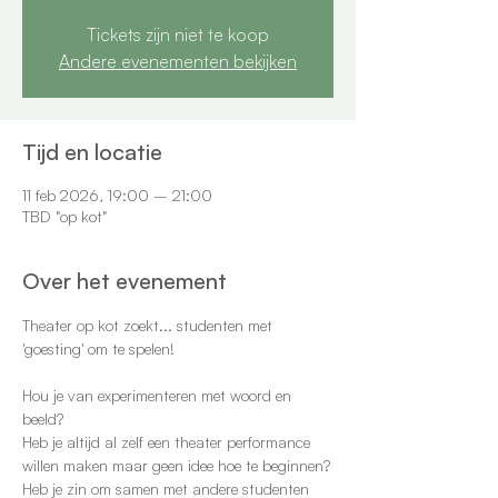
Tickets zijn niet te koop
Andere evenementen bekijken
Tijd en locatie
11 feb 2026, 19:00 – 21:00
TBD "op kot"
Over het evenement
Theater op kot zoekt... studenten met 
'goesting' om te spelen!
Hou je van experimenteren met woord en 
beeld?
Heb je altijd al zelf een theater performance 
willen maken maar geen idee hoe te beginnen?
Heb je zin om samen met andere studenten 