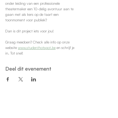
onder leiding van een professionele 
theatermaker een 10-delig avontuur aan te 
gaan met als kers op de taart een 
toonmoment voor publiek?
Dan is dit project iets voor jou!
Graag meedoen? Check alle info op onze 
website 
www.studenthotspot.be
 en schrijf je 
in. Tot snel!
Deel dit evenement
Een project van: