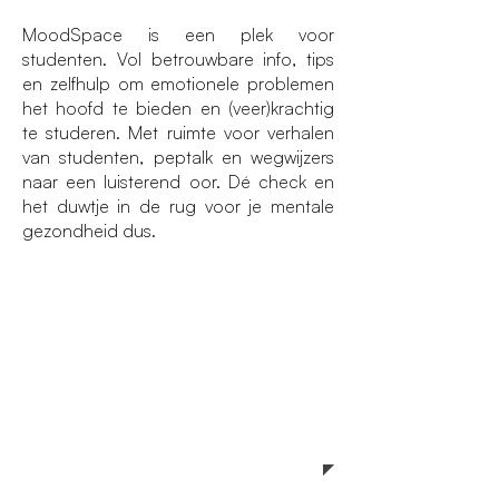
MoodSpace
is een plek voor
studenten. Vol betrouwbare info, tips
en zelfhulp om emotionele problemen
het hoofd te bieden en (veer)krachtig
te studeren. Met ruimte voor verhalen
van studenten, peptalk en wegwijzers
naar een luisterend oor. Dé check en
het duwtje in de rug voor je mentale
gezondheid dus.
Moodspace
www.moodspace.be