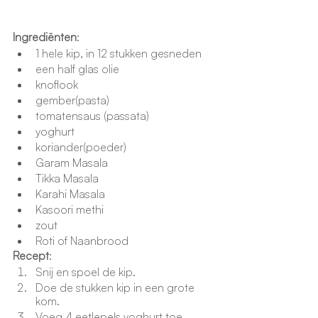
Ingrediënten
: 
1 hele kip, in 12 stukken gesneden 
een half glas olie
knoflook
gember(pasta)
tomatensaus (passata) 
yoghurt
koriander(poeder)
Garam Masala
Tikka Masala
Karahi Masala
Kasoori methi
zout
Roti of Naanbrood
Recept
: 
Snij en spoel de kip.  
Doe de stukken kip in een grote 
kom.  
Voeg 4 eetlepels yoghurt toe.  