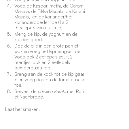
Voeg de Kasoori methi, de Garam 
Masala, de Tikka Masala, de Karahi 
Masala,  en de koriander/het 
korianderpoeder toe (1 à 2 
theelepels van elk kruid). 
Meng de kip, de yoghurt en de 
kruiden goed. 
Doe de olie in een grote pan of 
wok en voeg het kipmengsel toe. 
Voeg ook 2 eetlepels zout, 2 
teentjes look en 2 eetlepels 
gemberpasta toe.  
Breng aan de kook tot de kip gaar 
is en voeg daarna de tomatensaus 
toe. 
Serveer de 
chicken Karahi
 met Roti 
of Naanbrood. 
Laat het smaken! 