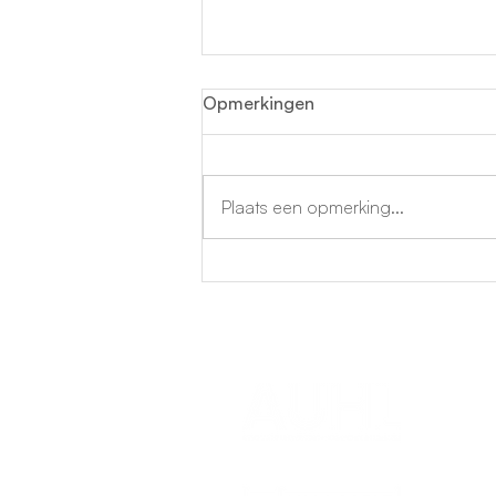
Opmerkingen
Plaats een opmerking...
Universiteit-Hogescholen
Limburg deelt ‘Eerste Hulp
Bij het Studeren’-pakketten
uit aan blokkende jongeren
Een project van: