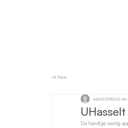
Aanbod
All Posts
info063986
10 ok
UHasselt
De handige swidg app 