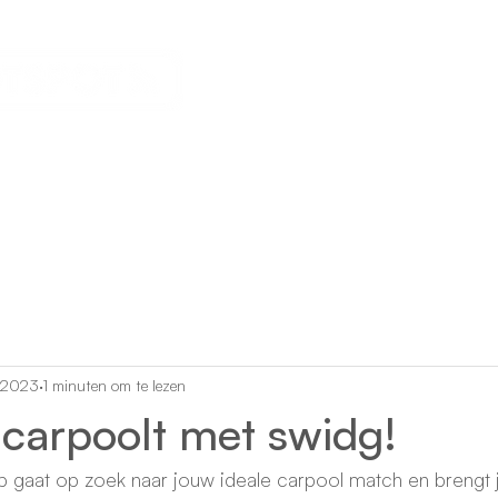
Events
Nieuws
Over ons
t 2023
1 minuten om te lezen
 carpoolt met swidg!
gaat op zoek naar jouw ideale carpool match en brengt ju