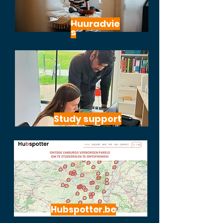
Huuradvie
s
Study support
Hubspotter.be